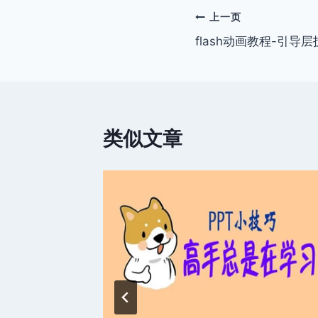
文
上一页
flash动画教程-引
章
导
航
类似文章