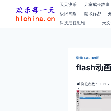
跳
天天快乐
儿童成长故事
到
极限冒险
魔术解密
内
科技启智思维
天文
容
学做FLASH动画
flash
浏览次数：
602