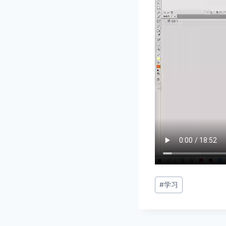
文
#
学习
章
标
签：