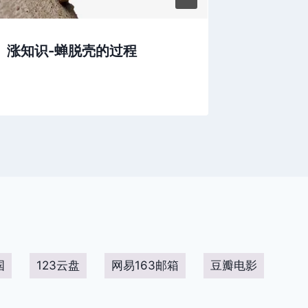
涨知识-蝉脱壳的过程
看到他
努力呢
国
123云盘
网易163邮箱
豆瓣电影