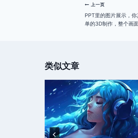
文
上一页
PPT里的图片展示，
章
单的3D制作，整个画
导
航
类似文章