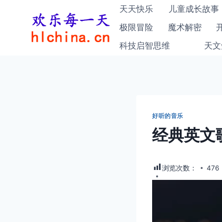
跳
天天快乐
儿童成长故事
到
极限冒险
魔术解密
内
科技启智思维
天文
容
好听的音乐
经典英文歌曲
浏览次数：
476