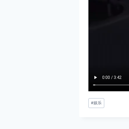
文
#
娱乐
章
标
签：