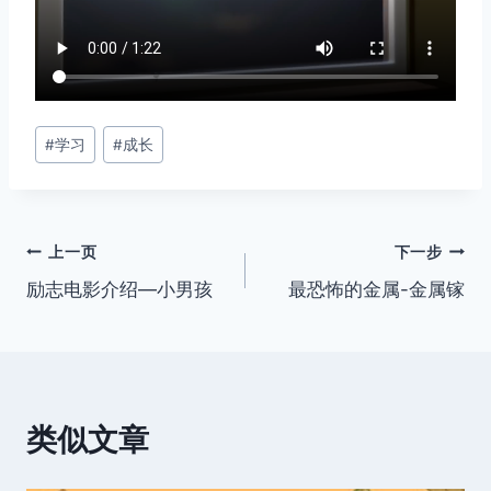
文
#
学习
#
成长
章
标
签：
文
上一页
下一步
励志电影介绍—小男孩
最恐怖的金属-金属镓
章
导
航
类似文章