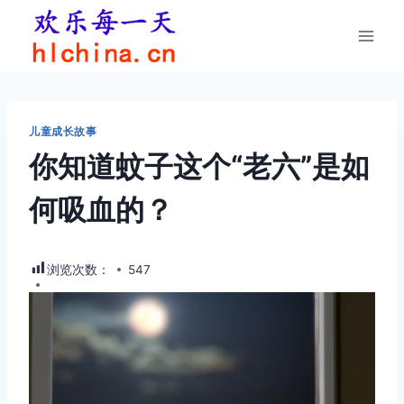
跳
到
内
容
儿童成长故事
你知道蚊子这个“老六”是如
何吸血的？
浏览次数：
547