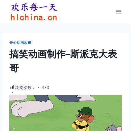
跳
到
内
容
开心动画故事
搞笑动画制作–斯派克大表
哥
浏览次数：
473