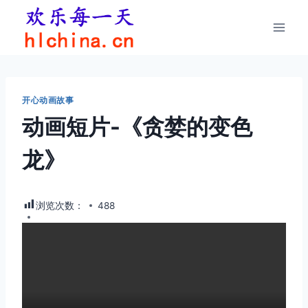
跳
到
内
容
开心动画故事
动画短片-《贪婪的变色
龙》
浏览次数：
488