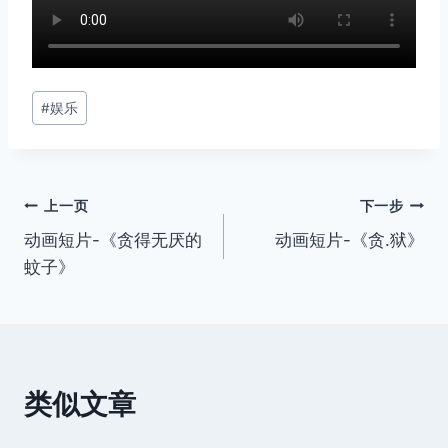
文
#
娱乐
章
标
签：
文
上一页
下一步
动画短片-《贪得无厌的
动画短片-《贪.狱》
章
蚊子》
导
航
类似文章