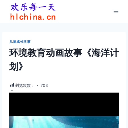
跳
到
内
容
儿童成长故事
环境教育动画故事《海洋计
划》
浏览次数：
703