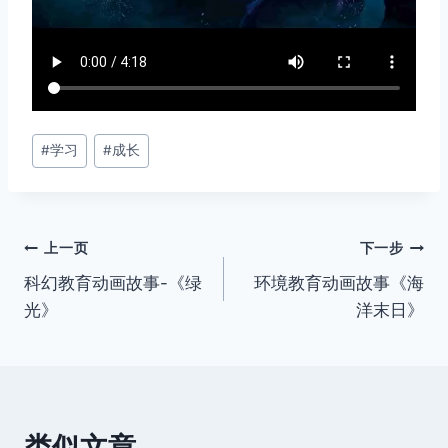
文
#
学习
#
成长
章
标
签：
文
上一页
下一步
科幻教育动画故事-《绿
环境教育动画故事《海
章
光》
洋末日》
导
航
类似文章