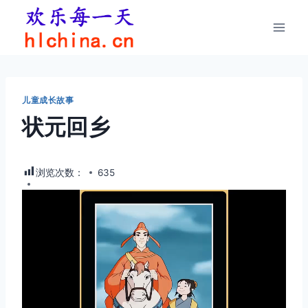
跳
到
内
容
儿童成长故事
状元回乡
浏览次数：
635