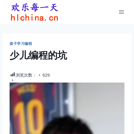
跳
到
内
容
孩子学习编程
少儿编程的坑
浏览次数：
629