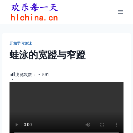
跳
到
内
容
开始学习游泳
蛙泳的宽蹬与窄蹬
浏览次数：
591