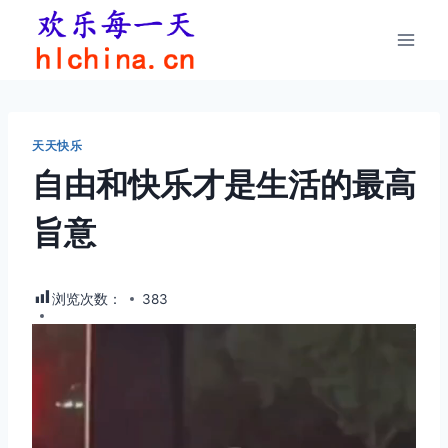
跳
到
内
容
天天快乐
自由和快乐才是生活的最高
旨意
浏览次数：
383