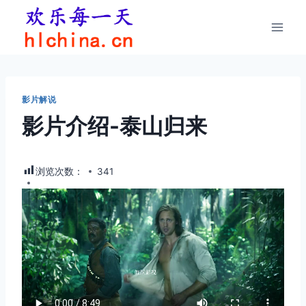
跳
到
内
容
影片解说
影片介绍-泰山归来
浏览次数：
341