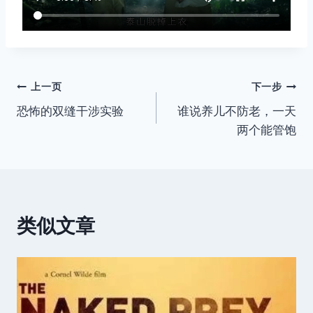
文
上一页
下一步
恐怖的双缝干涉实验
谁说养儿不防老，一天
章
两个能管饱
导
航
类似文章