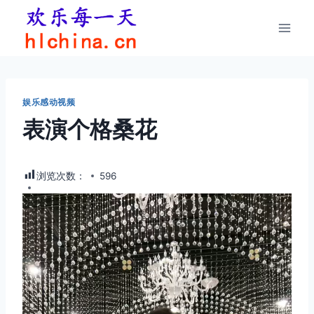
跳
到
内
容
娱乐感动视频
表演个格桑花
浏览次数：
596