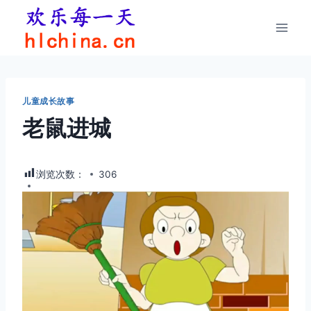
跳
到
内
容
儿童成长故事
老鼠进城
浏览次数：
306