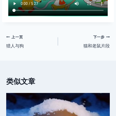
文
上一页
下一步
猎人与狗
猫和老鼠片段
章
导
航
类似文章