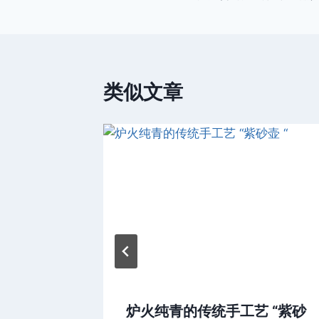
章
导
航
类似文章
”
炉火纯青的传统手工艺 “紫砂