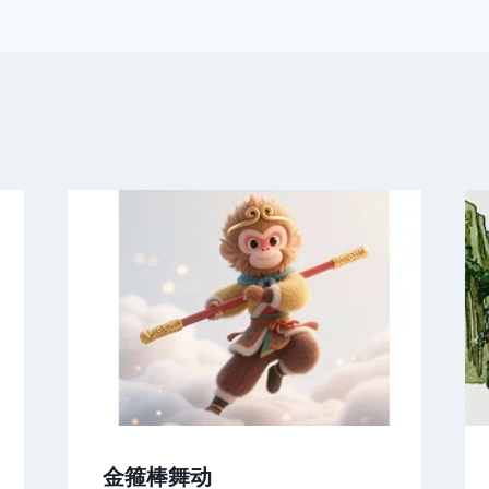
金箍棒舞动