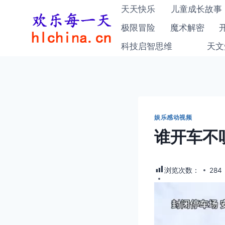
跳
天天快乐
儿童成长故事
到
极限冒险
魔术解密
内
科技启智思维
天文
容
娱乐感动视频
谁开车不
浏览次数：
284