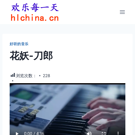
跳
到
内
容
好听的音乐
花妖-刀郎
浏览次数：
228