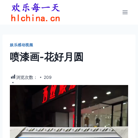
跳
到
内
容
娱乐感动视频
喷漆画-花好月圆
浏览次数：
209