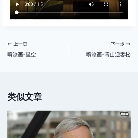
文
上一页
下一步
喷漆画-星空
喷漆画-雪山迎客松
章
导
航
类似文章