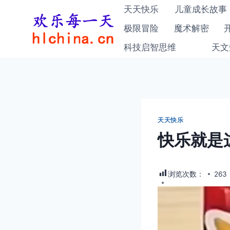
跳
天天快乐
儿童成长故事
到
极限冒险
魔术解密
内
科技启智思维
天文
容
天天快乐
快乐就是
浏览次数：
263