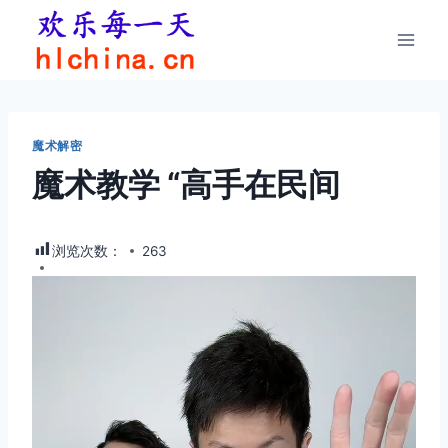
跳
到
内
容
魔术解密
魔术教学 “高手在民间
浏览次数：
263