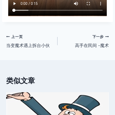
文
上一页
下一步
当变魔术遇上拆台小伙
高手在民间 -魔术
章
导
航
类似文章