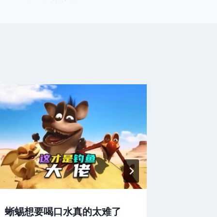
蜥蜴想要喝口水真的太难了
搞笑动