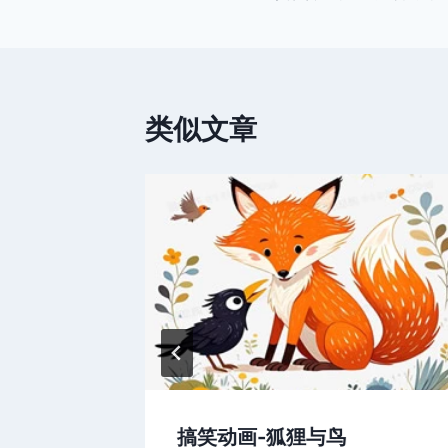
章
导
航
类似文章
搞笑动画-狐狸与鸟