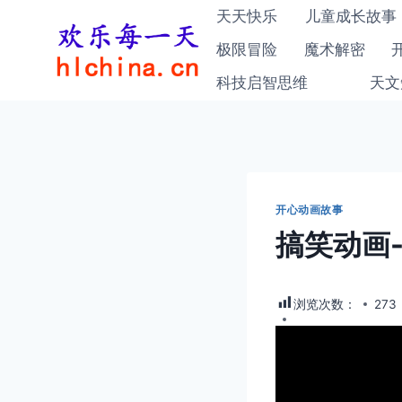
跳
天天快乐
儿童成长故事
到
极限冒险
魔术解密
内
科技启智思维
天文
容
开心动画故事
搞笑动画
浏览次数：
273