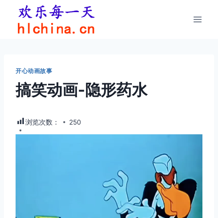
跳
到
内
容
开心动画故事
搞笑动画-隐形药水
浏览次数：
250