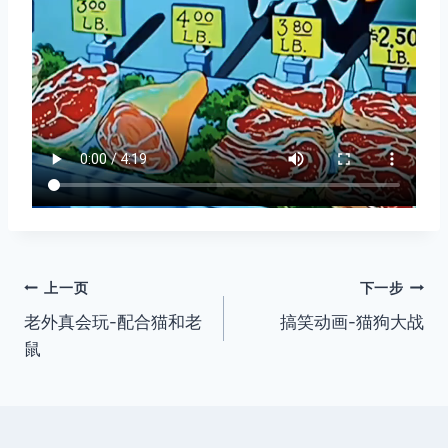
文
上一页
下一步
老外真会玩-配合猫和老
搞笑动画-猫狗大战
章
鼠
导
航