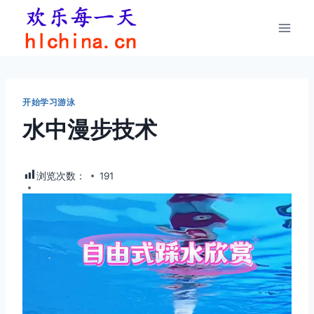
跳
到
内
容
开始学习游泳
水中漫步技术
浏览次数：
191