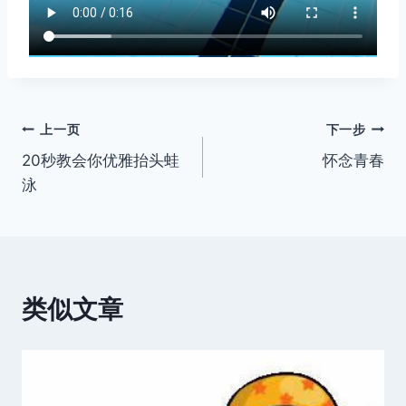
文
上一页
下一步
20秒教会你优雅抬头蛙
怀念青春
章
泳
导
航
类似文章