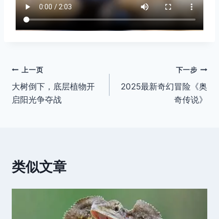
文
上一页
下一步
大树倒下，底层植物开
2025最新奇幻冒险《奥
章
启阳光争夺战
奇传说》
导
航
类似文章