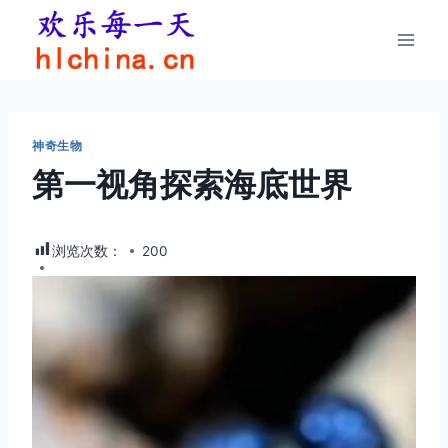
跳
到
内
容
神奇生物
第一视角探索海底世界
浏览次数：
200