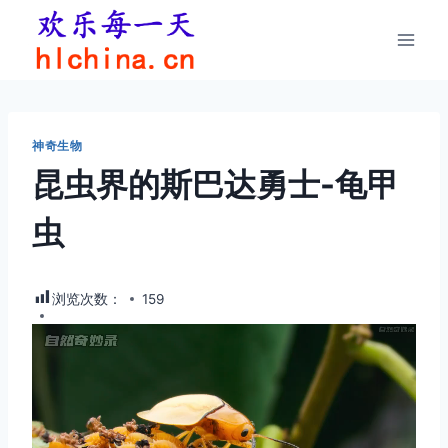
跳
到
内
容
神奇生物
昆虫界的斯巴达勇士-龟甲
虫
浏览次数：
159