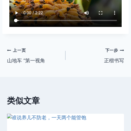
文
上一页
下一步
山地车 “第一视角
正楷书写
章
导
航
类似文章