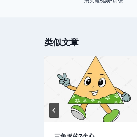
搞笑短视频-训练
章
导
航
类似文章
三角形的7个心