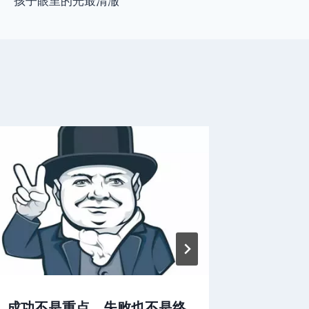
孩子眼里的光最清澈
成功不是重点，失败也不是终
惨烈的