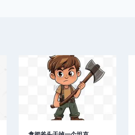
拿把斧头干掉一个坦克