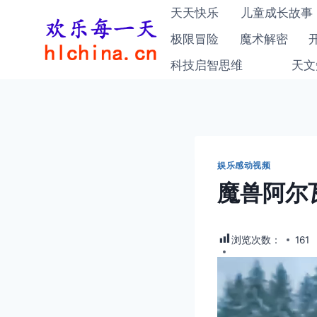
跳
天天快乐
儿童成长故事
到
极限冒险
魔术解密
内
科技启智思维
天文
容
娱乐感动视频
魔兽阿尔
浏览次数：
161